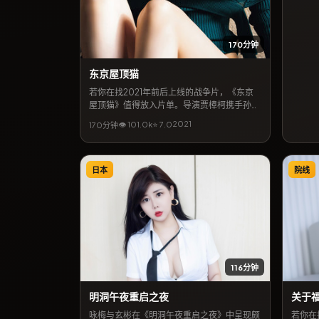
现在相
170分钟
东京屋顶猫
若你在找2021年前后上线的战争片，《东京
屋顶猫》值得放入片单。导演贾樟柯携手孙
俪、邓超等共同完成，上映档期5月6日。简
2021
👁
101.0
k
⭐
7.0
170分钟
介层面，本片将都市缝隙里的温情与悬念结
合，地区气质贴近韩国当代生活，亦适合作为
同城影迷检索的长尾片目。
日本
院线
116分钟
明洞午夜重启之夜
关于
咏梅与玄彬在《明洞午夜重启之夜》中呈现颇
若你在