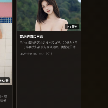
148分钟
首尔的海边日落
首尔的海边日落由是枝裕和执导，2018年6月
1日于中国大陆首度与观众见面，类型定位动
作。绫濑遥与朱一龙搭档出演，菅田将晖亦出
2018
👁
185.1
k
⭐
7.1
148分钟
演重要角色，剧情围绕平凡人在极端处境下的
抉择展开，节奏张弛有度，适合喜欢细腻叙事
与强情节的观众检索观看。
88分钟
《札幌
导演忻钰
上映档期