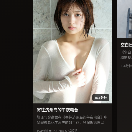
空白
《空白
剧影视
环奈、
154分钟
件中彼
线后，
德」「
观看。
154分钟
寄往济州岛的午夜电台
张译与金高银在《寄往济州岛的午夜电台》中
呈现颇具化学反应的对手戏，导演忻钰坤以法
国城市景观为背景，包裹一则关于遗忘与重逢
2017
👁
187.7
k
⭐
6.5
154分钟