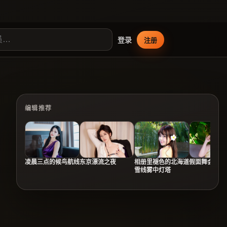
登录
注册
编辑推荐
凌晨三点的候鸟航线
东京漂流之夜
相册里褪色的北海道
假面舞会与月
雪线雾中灯塔