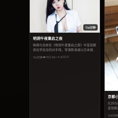
116分钟
明洞午夜重启之夜
咏梅与玄彬在《明洞午夜重启之夜》中呈现颇
具化学反应的对手戏，导演新海诚以日本城市
景观为背景，包裹一则关于遗忘与重逢的故
2021
👁
153.5
k
⭐
9.4
116分钟
事。类型标签以战争为主，2021年8月5日释
出后常被影评提及「镜头克制、情绪浓烈」。
若关注日韩及华语合拍脉络，本片亦出现在相
关专题推荐列表中。
京都
孔刘与
呈现颇
国大陆
134分钟
重逢的