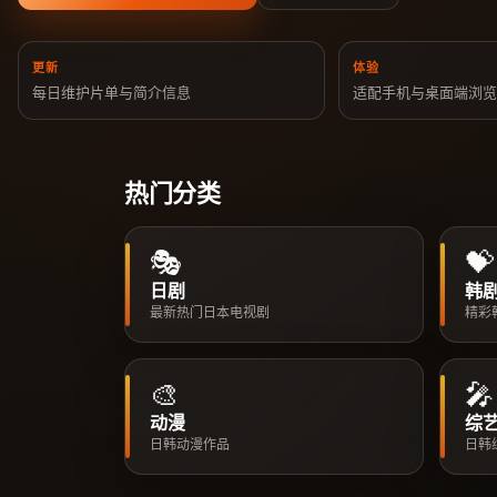
更新
体验
每日维护片单与简介信息
适配手机与桌面端浏
热门分类
🎭
💝
日剧
韩
最新热门日本电视剧
精彩
🎨
🎤
动漫
综
日韩动漫作品
日韩