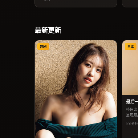
的故事。类型标签以科幻为主，2017年12月14
日释出后常被影评提及「镜头克制、情绪浓
烈」。若关注日韩及华语合拍脉络，本片亦出
现在相关专题推荐列表中。
最新更新
韩剧
日本
最后
朴信惠
呈现颇
日本城
101分钟
逢的故
1日释
烈」。