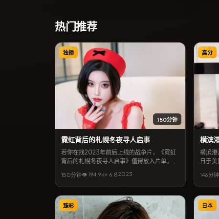
热门推荐
独播
高分
150分钟
霓虹背后的札幌冬夜寻人启事
横滨
若你在找2023年前后上线的战争片，《霓虹
横滨港
背后的札幌冬夜寻人启事》值得放入片单。导
日于美
演忻钰坤携手刘亚仁、张译等共同完成，上映
泽亮与
2023
👁
194.9
k
⭐
6.8
150分钟
146分钟
档期4月11日。简介层面，本片将都市缝隙里
角色，
的温情与悬念结合，地区气质贴近中国大陆当
开，节
代生活，亦适合作为同城影迷检索的长尾片
节的观
目。
臻彩
日本