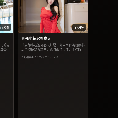
144分钟
89分钟
京都小巷迟到春天
参与的青
《京都小巷迟到春天》是一部中国台湾班底参
阵容含刘
与的惊悚影视项目，陈凯歌任导演。主演阵容
人在偶然
含李政宰、绫濑遥、李秉宪，讲述一群人在偶
2020
👁
62.2
k
⭐
9.3
89分钟
放映与
然事件中彼此牵连的命运。10月22日公开放
春」「滨
映与上线后，持续收获讨论；适合按「惊悚」
的观众深
「陈凯歌」「李政宰」等关键词检索到的观众
深度观看。