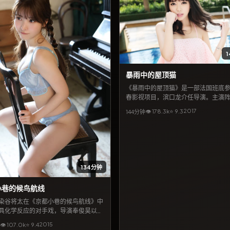
暴雨中的屋顶猫
《暴雨中的屋顶猫》是一部法国班底
春影视项目，滨口龙介任导演。主演
亚仁、妻夫木聪、张子枫，讲述一群
2017
👁
178.3
k
⭐
9.3
144分钟
事件中彼此牵连的命运。6月18日公开
上线后，持续收获讨论；适合按「青
口龙介」「刘亚仁」等关键词检索到
度观看。
134分钟
小巷的候鸟航线
染谷将太在《京都小巷的候鸟航线》中
具化学反应的对手戏，导演奉俊昊以中
城市景观为背景，包裹一则关于遗忘与
2015
👁
107.0
k
⭐
9.4
故事。类型标签以犯罪为主，2015年