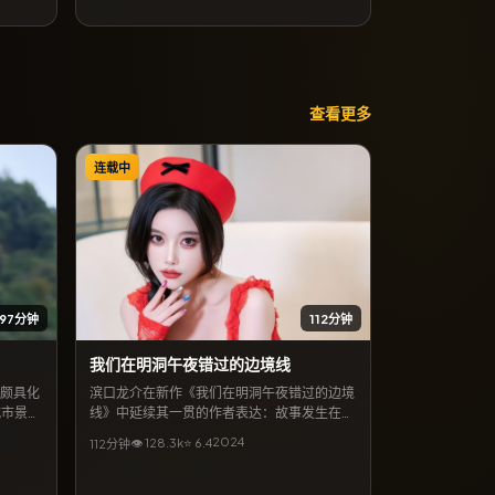
里的温
代生活，
。
查看更多
连载中
97分钟
112分钟
我们在明洞午夜错过的边境线
现颇具化
滨口龙介在新作《我们在明洞午夜错过的边境
城市景观
线》中延续其一贯的作者表达：故事发生在英
故事。类
国，以悬疑为外壳，探讨信任与救赎。周迅、
2024
👁
128.3
k
⭐
6.4
112分钟
释出后常
全智贤领衔主演，6月28日起可在网络平台收
。若关注
看全片。影片口碑强调视听质感与人文关怀，
相关专题
关键词包含「悬疑电影」「英国取景」「滨口