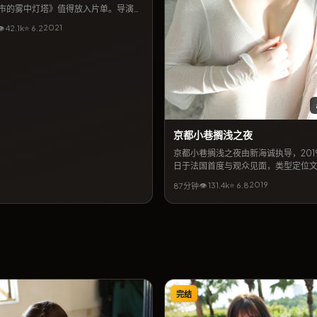
市的雾中灯塔》值得放入片单。导演李
手易烊千玺、宋康昊等共同完成，上映
2021
👁
42.1
k
⭐
6.2
月4日。简介层面，本片将都市缝隙里
与悬念结合，地区气质贴近泰国当代生
适合作为同城影迷检索的长尾片目。
京都小巷搁浅之夜
京都小巷搁浅之夜由新海诚执导，2019
日于法国首度与观众见面，类型定位
本环奈与李政宰搭档出演，黄政民亦
2019
👁
131.4
k
⭐
6.8
87分钟
角色，剧情围绕平凡人在极端处境下
开，节奏张弛有度，适合喜欢细腻叙
节的观众检索观看。
完结