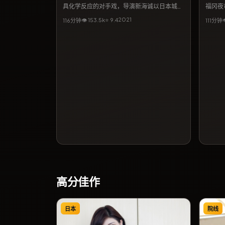
具化学反应的对手戏，导演新海诚以日本城市
福冈夜
景观为背景，包裹一则关于遗忘与重逢的故
沧东携
2021
👁
153.5
k
⭐
9.4
116分钟
111分钟
事。类型标签以战争为主，2021年8月5日释
档期3
出后常被影评提及「镜头克制、情绪浓烈」。
的温情
若关注日韩及华语合拍脉络，本片亦出现在相
活，亦
关专题推荐列表中。
高分佳作
日本
院线