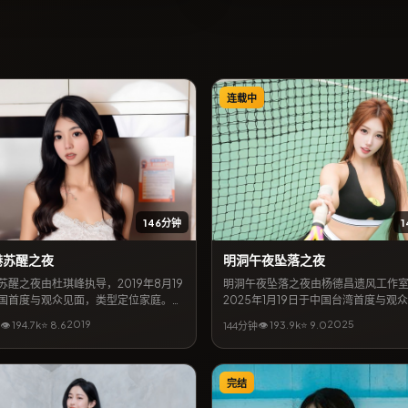
连载中
146分钟
港苏醒之夜
明洞午夜坠落之夜
苏醒之夜由杜琪峰执导，2019年8月19
明洞午夜坠落之夜由杨德昌遗风工作
国首度与观众见面，类型定位家庭。吉
2025年1月19日于中国台湾首度与观
章子怡搭档出演，易烊千玺亦出演重要
类型定位科幻。佐藤健与黄政民搭档
2019
2025
👁
194.7
k
⭐
8.6
👁
193.9
k
⭐
9.0
144分钟
剧情围绕平凡人在极端处境下的抉择展
信惠亦出演重要角色，剧情围绕平凡
奏张弛有度，适合喜欢细腻叙事与强情
处境下的抉择展开，节奏张弛有度，
众检索观看。
细腻叙事与强情节的观众检索观看。
完结