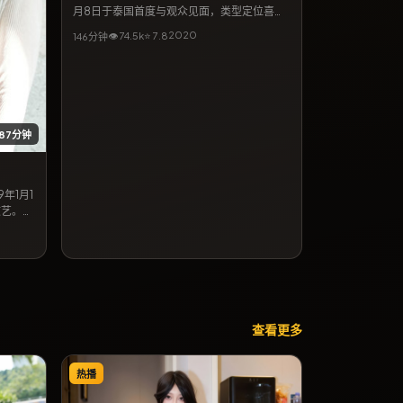
月8日于泰国首度与观众见面，类型定位喜
剧。孔刘与李秉宪搭档出演，妻夫木聪亦出演
2020
👁
74.5
k
⭐
7.8
146分钟
重要角色，剧情围绕平凡人在极端处境下的抉
择展开，节奏张弛有度，适合喜欢细腻叙事与
强情节的观众检索观看。
87分钟
年1月1
文艺。桥
出演重要
的抉择展
事与强情
查看更多
热播