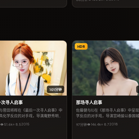
4月4日。简介层面，本片将都市缝隙
情与悬念结合，地区气质贴近法国当
亦适合作为同城影迷检索的长尾片目
HDR
101分钟
一次寻人启事
那场寻人启事
与菅田将晖在《最后一次寻人启事》中
佐藤健与IU在《那场寻人启事》中呈
具化学反应的对手戏，导演庵野秀明以
学反应的对手戏，导演宫崎骏以泰国
市景观为背景，包裹一则关于遗忘与重
为背景，包裹一则关于遗忘与重逢的
2015
2018
👁
51.6
k
⭐
8.5
👁
146.4
k
⭐
8.7
97分钟
事。类型标签以冒险为主，2015年8月
型标签以科幻为主，2018年11月5日
出后常被影评提及「镜头克制、情绪浓
被影评提及「镜头克制、情绪浓烈」
若关注日韩及华语合拍脉络，本片亦出
日韩及华语合拍脉络，本片亦出现在