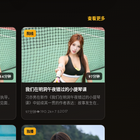
查看更多
院线
144分钟
97分钟
我们在明洞午夜错过的小提琴课
室执导，
刁亦男在新作《我们在明洞午夜错过的小提琴
众见面，
课》中延续其一贯的作者表达：故事发生在中
出演，朴
国台湾，以爱情为外壳，探讨信任与救赎。宋
2017
👁
190.2
k
⭐
7.5
97分钟
人在极端
康昊、黄渤领衔主演，10月16日起可在网络平
适合喜欢
台收看全片。影片口碑强调视听质感与人文关
怀，关键词包含「爱情电影」「中国台湾取
景」「刁亦男作品」。
独播