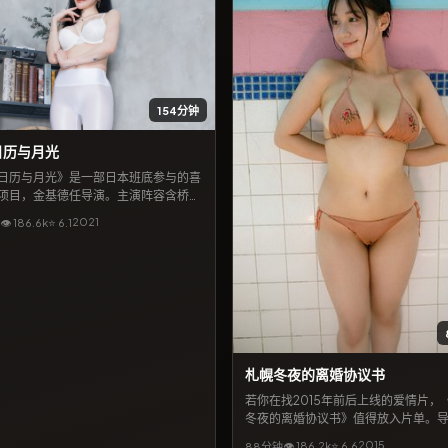
154分钟
日历与月光
日历与月光》是一部日本班底参与的喜
项目，金基德任导演。主演阵容含桥本
宋康昊、朴信惠，讲述一群人在偶然事
2021
👁
186.6
k
⭐
6.1
此牵连的命运。3月24日公开放映与上
持续收获讨论；适合按「喜剧」「金基
桥本环奈」等关键词检索到的观众深度
札幌冬夜的离婚协议书
若你在找2015年前后上线的爱情片，
冬夜的离婚协议书》值得放入片单。
坤携手苍井优、朱一龙等共同完成，
2015
👁
186.2
k
⭐
6.6
88分钟