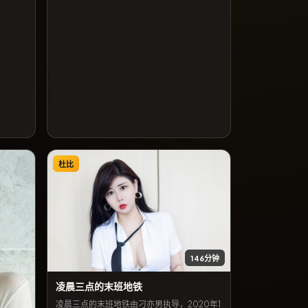
龙介作品」。
杜比
146分钟
凌晨三点的末班地铁
凌晨三点的末班地铁由刁亦男执导，2020年1